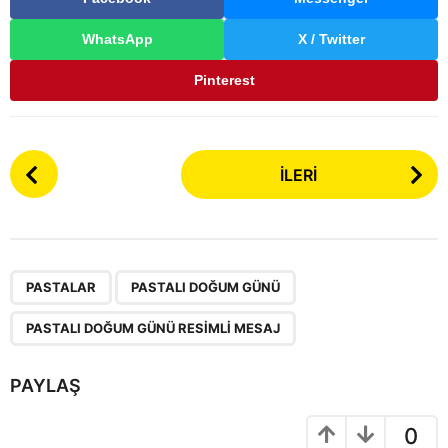
WhatsApp
X / Twitter
Pinterest
P
İLERI
o
s
t
P
,
,
a
PASTALAR
PASTALI DOĞUM GÜNÜ
g
PASTALI DOĞUM GÜNÜ RESIMLI MESAJ
i
n
PAYLAŞ
a
t
0