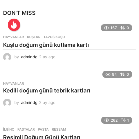
DON'T MISS
167
0
HAYVANLAR
KUŞLAR
,
TAVUS KUŞU
Kuşlu doğum günü kutlama kartı
by
admindg
2 ay ago
2
a
y
a
84
0
g
HAYVANLAR
o
Kedili doğum günü tebrik kartları
by
admindg
2 ay ago
2
a
y
a
262
1
g
İLGINÇ
,
PASTALAR
PASTA
,
RESSAM
o
Resimli Doğum Günü Kartları