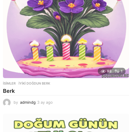
98
1
ISIMLER
IYIKI DOĞDUN BERK
Berk
by
admindg
3 ay ago
3
a
y
a
g
o