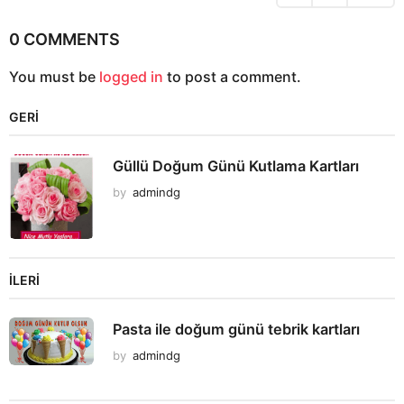
i
o
0 COMMENTS
n
You must be
logged in
to post a comment.
GERI
Güllü Doğum Günü Kutlama Kartları
by
admindg
İLERI
Pasta ile doğum günü tebrik kartları
by
admindg