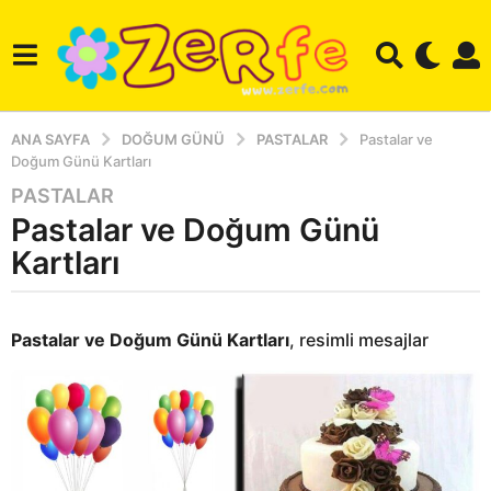
ANA SAYFA
DOĞUM GÜNÜ
PASTALAR
Pastalar ve
Doğum Günü Kartları
PASTALAR
2
Pastalar ve Doğum Günü
y
ı
Kartları
l
a
b
g
y
Pastalar ve Doğum Günü Kartları
, resimli mesajlar
o
a
d
2
m
y
i
ı
n
l
d
g
a