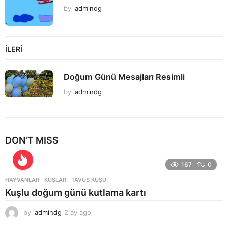
by
admindg
İLERI
Doğum Günü Mesajları Resimli
by
admindg
DON'T MISS
167
0
HAYVANLAR
KUŞLAR
,
TAVUS KUŞU
Kuşlu doğum günü kutlama kartı
by
admindg
2 ay ago
2
a