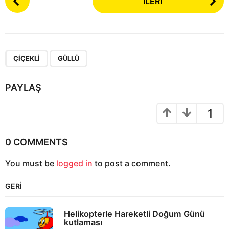
İLERI
o
s
t
P
,
a
ÇIÇEKLI
GÜLLÜ
g
i
PAYLAŞ
n
a
1
t
i
0 COMMENTS
o
You must be
logged in
to post a comment.
n
GERI
Helikopterle Hareketli Doğum Günü
kutlaması