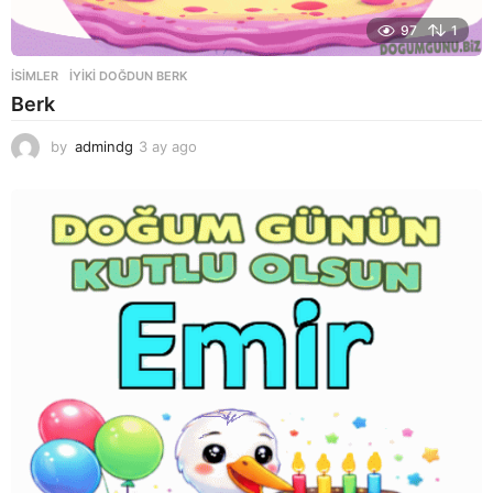
97
1
ISIMLER
IYIKI DOĞDUN BERK
Berk
by
admindg
3 ay ago
3
a
y
a
g
o