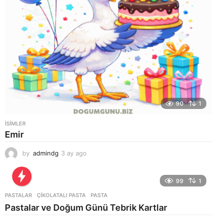
90
1
ISIMLER
Emir
by
admindg
3 ay ago
3
a
y
a
99
1
g
PASTALAR
ÇIKOLATALI PASTA
,
PASTA
o
Pastalar ve Doğum Günü Tebrik Kartlar