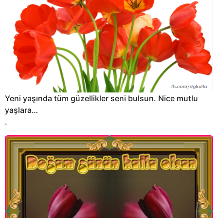
g
o
Yeni yaşında tüm güzellikler seni bulsun. Nice mutlu
yaşlara…
.