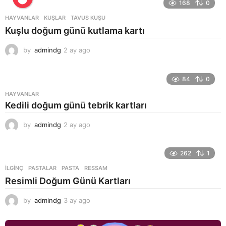
168
0
HAYVANLAR
KUŞLAR
,
TAVUS KUŞU
Kuşlu doğum günü kutlama kartı
by
admindg
2 ay ago
2
a
y
a
84
0
g
HAYVANLAR
o
Kedili doğum günü tebrik kartları
by
admindg
2 ay ago
2
a
y
a
262
1
g
İLGINÇ
,
PASTALAR
PASTA
,
RESSAM
o
Resimli Doğum Günü Kartları
by
admindg
3 ay ago
3
a
y