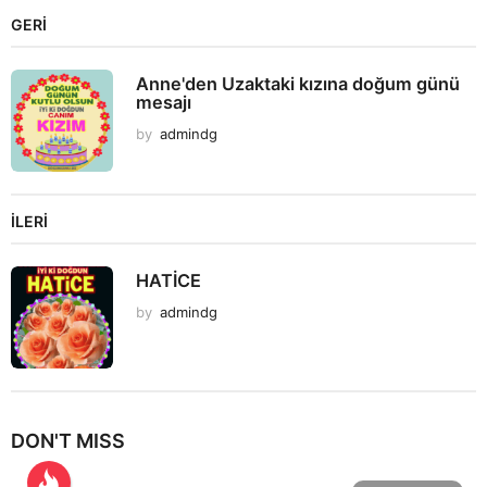
GERI
Anne'den Uzaktaki kızına doğum günü
mesajı
by
admindg
İLERI
HATİCE
by
admindg
DON'T MISS