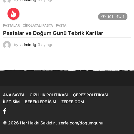
a
y
a
101
1
g
PASTALAR
ÇIKOLATALI PASTA
,
PASTA
o
Pastalar ve Doğum Günü Tebrik Kartlar
by
admindg
3 ay ago
3
a
y
a
g
o
ANA SAYFA
GIZLILIK POLITIKASI
ÇEREZ POLITIKASI
İLETIŞIM
BEBEKLERE İSIM
ZERFE.COM
© 2026 Her Hakkı Saklıdır . zerfe.com/dogumgunu