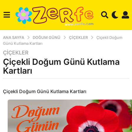
ANA SAYFA
DOĞUM GÜNÜ
ÇIÇEKLER
Çiçekli Doğum
Günü Kutlama Kartları
ÇIÇEKLER
5
Çiçekli Doğum Günü Kutlama
y
ı
Kartları
l
a
b
g
y
Çiçekli Doğum Günü Kutlama Kartları
o
a
d
3
m
y
i
ı
n
l
d
g
a