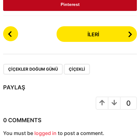
Pinterest
P
İLERI
o
s
t
P
,
a
ÇIÇEKLER DOĞUM GÜNÜ
ÇIÇEKLI
g
i
PAYLAŞ
n
a
0
t
i
0 COMMENTS
o
You must be
logged in
to post a comment.
n