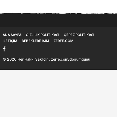
ANA SAYFA
GIZLILIK POLITIKASI
ÇEREZ POLITIKASI
İLETIŞIM
BEBEKLERE İSIM
ZERFE.COM
© 2026 Her Hakkı Saklıdır . zerfe.com/dogumgunu