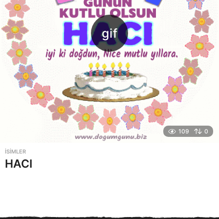
109
0
ISIMLER
HACI