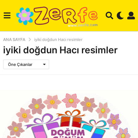
ANA SAYFA
iyiki doğdun Hacı resimler
iyiki doğdun Hacı resimler
Öne Çıkanlar